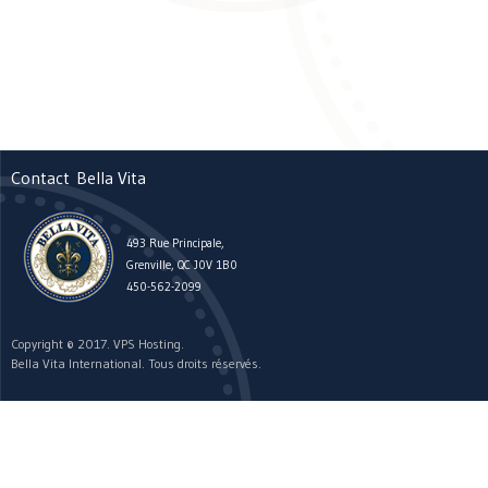
Contact
Bella Vita
493 Rue Principale,
Grenville, QC J0V 1B0
450-562-2099
Copyright © 2017. VPS Hosting.
Bella Vita International. Tous droits réservés.